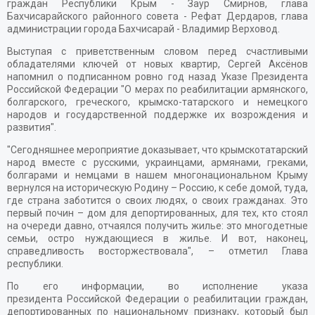
граждан Республики Крым - Заур Смирнов, глава
Бахчисарайского районного совета - Рефат Дердаров, глава
администрации города Бахчисарай - Владимир Верховод.
Выступая с приветственным словом перед счастливыми
обладателями ключей от новых квартир, Сергей Аксёнов
напомнил о подписанном ровно год назад Указе Президента
Российской Федерации "О мерах по реабилитации армянского,
болгарского, греческого, крымско-татарского и немецкого
народов и государственной поддержке их возрождения и
развития".
"Сегодняшнее мероприятие доказывает, что крымскотатарский
народ вместе с русскими, украинцами, армянами, греками,
болгарами и немцами в нашем многонациональном Крыму
вернулся на историческую Родину – Россию, к себе домой, туда,
где страна заботится о своих людях, о своих гражданах. Это
первый почин – дом для депортированных, для тех, кто стоял
на очереди давно, отчаялся получить жилье: это многодетные
семьи, остро нуждающиеся в жилье. И вот, наконец,
справедливость восторжествовала", – отметил Глава
республики.
По его информации, во исполнение указа
президента Российской Федерации о реабилитации граждан,
депортированных по национальному признаку, который был