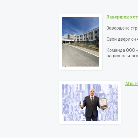
Завершено с
Завершено стр
Свои двери он 
Команда ООО «
национального
Мы н