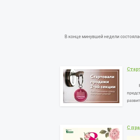
В конце минувшей недели состояла
Стар
предст
развит
С пр