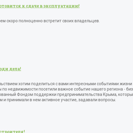
 готовится к сдаче в эксплуатацию!
сем скоро полноценно встретит своих владельцев.
юди дела!
льствием хотим поделиться с вами интересными событиями жизни
ы по недвижимости посетили важное событие нашего региона - бизн
ованный Фондом поддержки предпринимательства Крыма, который 
м и принимали в нем активное участие, задавали вопросы.
строителя!