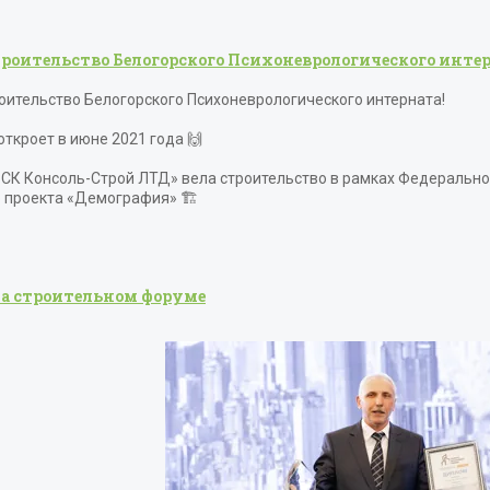
троительство Белогорского Психоневрологического интер
оительство Белогорского Психоневрологического интерната!
откроет в июне 2021 года 🙌
СК Консоль-Строй ЛТД» вела строительство в рамках Федерально
 проекта «Демография» 🏗
а строительном форуме