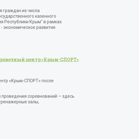
я граждан из числа
осударственного казенного
я Республики Крым" в рамках
- экономическое развитие
ировочный центр «Крым-СПОРТ»
ентр «Крым-СПОРТ» после
 проведения соревнований — здесь
тренажерные залы,