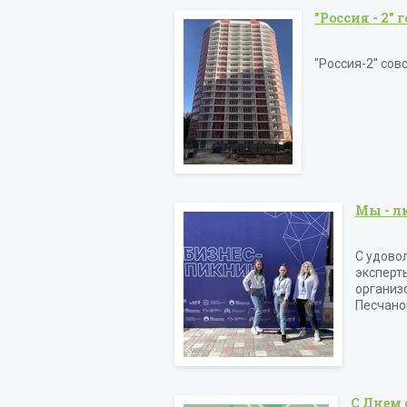
"Россия - 2"
"Россия-2" сов
Мы - л
С удово
эксперт
организ
Песчано
С Днем 