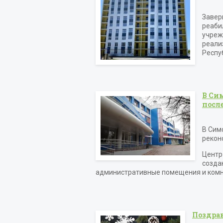
Завер
реаби
учреж
реали
Респуб
В Си
посл
В Сим
рекон
Центр
созда
административные помещения и комн
Поздрав