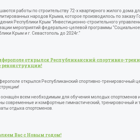
шаются работы по строительству 72-х квартирного жилого дома дл
литированных народов Крыма, которое производилось по заказу Г
дения Республики Крым "Инвестиционно-строительного управлени
зации мероприятий федерально-целевой программы "Социальное 
лики Крым и г. Севастополь до 2024г."
мферополе открылся Республиканский спортивно-трен
е реконструкции!
ферополе открылся Республиканский спортивно-тренировочный ц
струкции!
 оснащён всем необходимым для обучения молодых спортсменов и
ны современные и комфортные гимнастический, тренировочный и 
аты отдыха спортсменов.
ляем Вас с Новым годом!