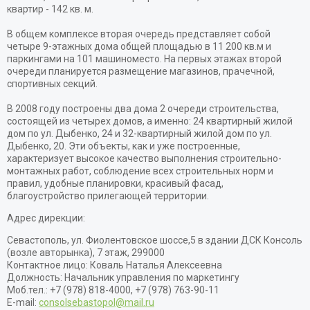
квартир - 142 кв. м.
В общем комплексе вторая очередь представляет собой
четыре 9-этажных дома общей площадью в 11 200 кв.м и
паркингами на 101 машиноместо. На первых этажах второй
очереди планируется размещение магазинов, прачечной,
спортивных секций.
В 2008 году построены два дома 2 очереди строительства,
состоящей из четырех домов, а именно: 24 квартирный жилой
дом по ул. Дыбенко, 24 и 32-квартирный жилой дом по ул.
Дыбенко, 20. Эти объекты, как и уже построенные,
характеризует высокое качество выполнения строительно-
монтажных работ, соблюдение всех строительных норм и
правил, удобные планировки, красивый фасад,
благоустройство прилегающей территории.
Адрес дирекции:
Севастополь, ул. Фиолентовское шоссе,5 в здании ДСК Консоль
(возле авторынка), 7 этаж, 299000
Контактное лицо: Коваль Наталья Алексеевна
Должность: Начальник управления по маркетингу
Моб.тел.: +7 (978) 818-4000, +7 (978) 763-90-11
E-mail:
consolsebastopol@mail.ru