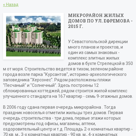
« Назад
МИКРОРАЙОН ЖИЛЫХ
ДОМОВ ПО УЛ. ЕФРЕМОВА -
2015 Г.
У Севастопольской дирекции
много планов и проектов, и
один из самых знаковых -
комплекс элитных жилых
домов в бухте Стрелецкой в 350
м от моря. Строительство ведется в тихом, зеленом районе
города возле парка "Курсантов", историко-археологического
заповедника "Херсонес". Рядом расположены пляжи
"Песчаный" и "Солнечный". Здесь построены 12
сблокированных коттеджей, рядом строится жилой комплекс
улучшенного стандарта на 167 квартир - семь 9-этажных домов.
В 2006 году сдана первая очередь микрорайона . Тогда
праздник новоселья отметили жильцы трех домов. Первая
очередь строительства - три дома, первые этажи которых
предусмотрены под офисы, магазины, аптеки,
оздоровительный центр и т.д. Площадь 2-х комнатных квартир -
70 кв. м., 3-х комнатных квартир - 90 кв. м., 4-х комнатных