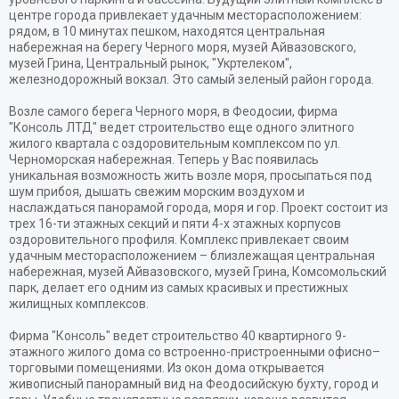
центре города привлекает удачным месторасположением:
рядом, в 10 минутах пешком, находятся центральная
набережная на берегу Черного моря, музей Айвазовского,
музей Грина, Центральный рынок, "Укртелеком",
железнодорожный вокзал. Это самый зеленый район города.
Возле самого берега Черного моря, в Феодосии, фирма
"Консоль ЛТД" ведет строительство еще одного элитного
жилого квартала с оздоровительным комплексом по ул.
Черноморская набережная. Теперь у Вас появилась
уникальная возможность жить возле моря, просыпаться под
шум прибоя, дышать свежим морским воздухом и
наслаждаться панорамой города, моря и гор. Проект состоит из
трех 16-ти этажных секций и пяти 4-х этажных корпусов
оздоровительного профиля. Комплекс привлекает своим
удачным месторасположением – близлежащая центральная
набережная, музей Айвазовского, музей Грина, Комсомольский
парк, делает его одним из самых красивых и престижных
жилищных комплексов.
Фирма "Консоль" ведет строительство 40 квартирного 9-
этажного жилого дома со встроенно-пристроенными офисно–
торговыми помещениями. Из окон дома открывается
живописный панорамный вид на Феодосийскую бухту, город и