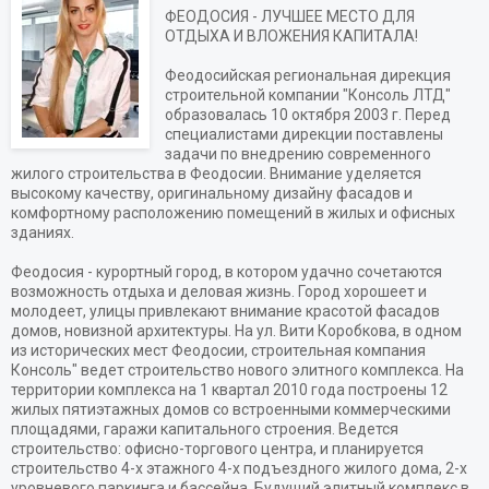
ФЕОДОСИЯ - ЛУЧШЕЕ МЕСТО ДЛЯ
ОТДЫХА И ВЛОЖЕНИЯ КАПИТАЛА!
Феодосийская региональная дирекция
строительной компании "Консоль ЛТД"
образовалась 10 октября 2003 г. Перед
специалистами дирекции поставлены
задачи по внедрению современного
жилого строительства в Феодосии. Внимание уделяется
высокому качеству, оригинальному дизайну фасадов и
комфортному расположению помещений в жилых и офисных
зданиях.
Феодосия - курортный город, в котором удачно сочетаются
возможность отдыха и деловая жизнь. Город хорошеет и
молодеет, улицы привлекают внимание красотой фасадов
домов, новизной архитектуры. На ул. Вити Коробкова, в одном
из исторических мест Феодосии, строительная компания
Консоль" ведет строительство нового элитного комплекса. На
территории комплекса на 1 квартал 2010 года построены 12
жилых пятиэтажных домов со встроенными коммерческими
площадями, гаражи капитального строения. Ведется
строительство: офисно-торгового центра, и планируется
строительство 4-х этажного 4-х подъездного жилого дома, 2-х
уровневого паркинга и бассейна. Будущий элитный комплекс в