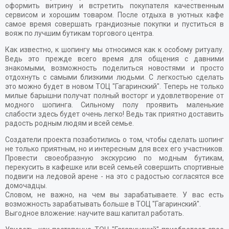
оформить витрину и встретить покупателя качественным
сервисом и хорошим товаром. После отдыха в уютных кафе
самое время совершать грандиозные покупки и пуститься в
вояж по лучшим бутикам торгового центра.
Как известно, к шопингу мы относимся как к особому ритуалу.
Ведь это прежде всего время для общения с давними
знакомыми, возможность поделиться новостями и просто
отдохнуть с самыми близкими людьми. С легкостью сделать
это можно будет в новом ТОЦ "Гагаринский". Теперь не только
милые барышни получат полный восторг и удовлетворение от
модного шопинга. Сильному полу проявить маленькие
слабости здесь будет очень легко! Ведь так приятно доставить
радость родным людям и всей семье.
Создатели проекта позаботились о том, чтобы сделать шопинг
не только приятным, но и интересным для всех его участников.
Провести своеобразную экскурсию по модным бутикам,
перекусить в кафешке или всей семьей совершить спортивные
подвиги на ледовой арене - на это с радостью согласятся все
домочадцы.
Словом, не важно, на чем вы зарабатываете. У вас есть
возможность зарабатывать больше в ТОЦ "Гагаринский".
Выгодное вложение: научите ваш капитал работать.