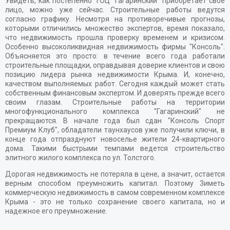
Увидеть, как постепенно ТОЦ "Гагаринский" приобретает свое
лицо, можно уже сейчас. Строительные работы ведутся
согласно графику. Несмотря на противоречивые прогнозы,
которыми отличились множество экспертов, время показало,
что недвижимость прошла проверку временем и кризисом.
Особенно высоколиквидная недвижимость фирмы "Консоль".
Объясняется это просто: в течение всего года работали
строительные площадки, оправдывая доверие клиентов и свою
позицию лидера рынка недвижимости Крыма. И, конечно,
качеством выполняемых работ. Сегодня каждый может стать
собственным финансовым экспертом. И доверять прежде всего
своим глазам. Строительные работы на территории
многофункционального комплекса "Гагаринский" не
прекращаются. В начале года был сдан "Консоль Спорт
Премиум Клуб", обладатели таунхаусов уже получили ключи, в
конце года отпразднуют новоселье жители 24-квартирного
дома. Такими быстрыми темпами ведется строительство
элитного жилого комплекса по ул. Толстого.
Дорогая недвижимость не потеряла в цене, а значит, остается
верным способом преумножить капитал. Поэтому 3иметь
коммерческую недвижимость в самом современном комплексе
Крыма - это не только сохранение своего капитала, но и
надежное его преумножение.