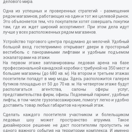
делового мира.
Одна из успешных и проверенных стратегий - размещения
рядом магазинов, работающих на один и тот же целевой рынок.
Это объясняется тем, что покупатели хотят совершать покупки
там, где их ждет широкий ассортимент. При этом дела идут
лучше у всех расположенных рядом магазинов.
Устройство торгового центра продумано до мелочей. Удобный
большой вход гостеприимно открывает двери в просторный
вестибюль с панорамными лифтами и удобным подъемом
эскалаторами на этажи.
На первом этаже запланированы ледовая арена на базе
профессиональной канадской коробки с трибуной на 350 мест и
большие магазины (до 680 кв. м). На втором и третьем этажах
посетители попадут в мир моды. Здесь расположится галерея
бутиков площадью от 50 до 70 кв. м. На четвертом этаже будут
располагаться агентства, салоны сферы услуг,
представительства фирм, офисы. Подземный паркинг, удобные
лифты, в том числе грузопассажирские, помогут легко и удобно
доставить товар любых габаритов на нужный этаж.
Сделать каждого посетителя участником и болельщиком
ледовых шоу может пространство атруима. Такое
дизайнерское решение не даст посетителям пропустить ни
одного важного события на территории комплекса. И именно