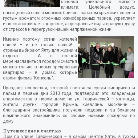
основой уникального мягкого
климата. Целебный воздух,
насыщенный солью морских бризов, запахом крымских сосен и
густым ароматом огромных южнобережных парков, укрепляет
и восстанавливает здоровье, а прекрасные виды врачуют душу
от стрессов и перегрузок нашей напряженной жизни.
Именно поэтому сотни жителей
нашей – и не только нашей! -
страны выбирают Ялту для жизни и
отдыха. А в полной
мере насладиться городом счастья
можно только в новых прекрасных
квартирах – в домах, которые
строит фирма "Консоль".
Праздник новоселья, который состоялся среди кипарисов и
пальм в первые дни 2013 года, подтвердил это: владельцы
апартаментов в новом доме по ул. Таврической – ялтинцы,
жители других городов Крыма, киевляне, москвичи –
благодарили застройщика, получали подарки и за бокалом
шампанского знакомились со своими новыми соседями по
дому.
Путешествие к счастью
Дом по улице Таврической – в самом центре Ялты, в тихом