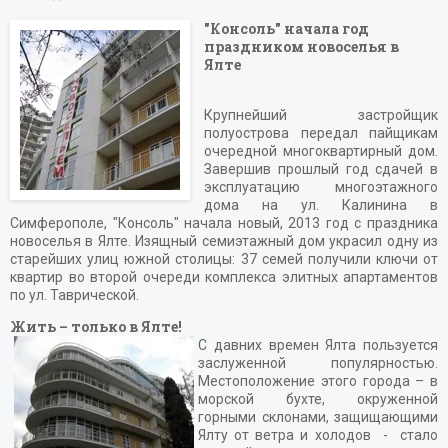
"Консоль" начала год
праздником новоселья в
Ялте
Крупнейший застройщик
полуострова передал пайщикам
очередной многоквартирный дом.
Завершив прошлый год сдачей в
эксплуатацию многоэтажного
дома на ул. Калинина в
Симферополе, "Консоль" начала новый, 2013 год с праздника
новоселья в Ялте. Изящный семиэтажный дом украсил одну из
старейших улиц южной столицы: 37 семей получили ключи от
квартир во второй очереди комплекса элитных апартаментов
по ул. Таврической.
Жить – только в Ялте!
С давних времен Ялта пользуется
заслуженной популярностью.
Местоположение этого города – в
морской бухте, окруженной
горными склонами, защищающими
Ялту от ветра и холодов - стало