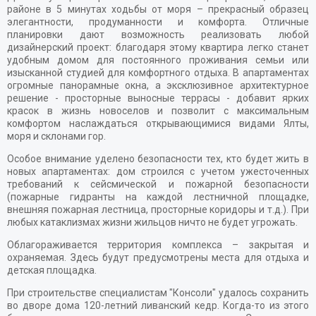
районе в 5 минутах ходьбы от моря – прекрасный образец
элегантности, продуманности и комфорта. Отличные
планировки дают возможность реализовать любой
дизайнерский проект: благодаря этому квартира легко станет
удобным домом для постоянного проживания семьи или
изысканной студией для комфортного отдыха. В апартаментах
огромные панорамные окна, а эксклюзивное архитектурное
решение - просторные выносные террасы - добавит ярких
красок в жизнь новоселов и позволит с максимальным
комфортом наслаждаться открывающимися видами Ялты,
моря и склонами гор.
Особое внимание уделено безопасности тех, кто будет жить в
новых апартаментах: дом строился с учетом ужесточенных
требований к сейсмической и пожарной безопасности
(пожарные гидранты на каждой лестничной площадке,
внешняя пожарная лестница, просторные коридоры и т.д.). При
любых катаклизмах жизни жильцов ничто не будет угрожать.
Облагораживается территория комплекса – закрытая и
охраняемая. Здесь будут предусмотрены места для отдыха и
детская площадка.
При строительстве специалистам "Консоли" удалось сохранить
во дворе дома 120-летний ливанский кедр. Когда-то из этого