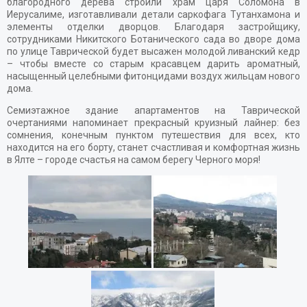
благородного дерева строили храм царя Соломона в
Иерусалиме, изготавливали детали саркофага Тутанхамона и
элементы отделки дворцов. Благодаря застройщику,
сотрудниками Никитского Ботанического сада во дворе дома
по улице Таврической будет высажен молодой ливанский кедр
– чтобы вместе со старым красавцем дарить ароматный,
насыщенный целебными фитонцидами воздух жильцам нового
дома.
Семиэтажное здание апартаментов на Таврической
очертаниями напоминает прекрасный круизный лайнер: без
сомнения, конечным пунктом путешествия для всех, кто
находится на его борту, станет счастливая и комфортная жизнь
в Ялте – городе счастья на самом берегу Черного моря!