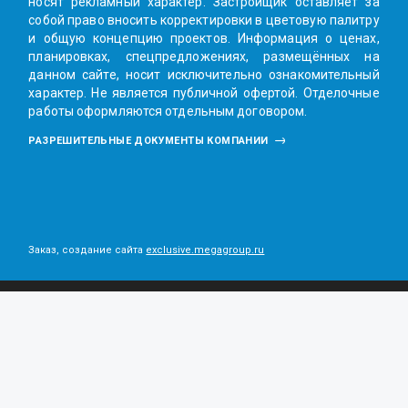
носят рекламный характер. Заcтройщик оставляет за
собой право вносить корректировки в цветовую палитру
и общую концепцию проектов. Информация о ценах,
планировках, спецпредложениях, размещённых на
данном сайте, носит исключительно ознакомительный
характер. Не является публичной офертой. Отделочные
работы оформляются отдельным договором.
РАЗРЕШИТЕЛЬНЫЕ ДОКУМЕНТЫ КОМПАНИИ
Заказ, создание сайта
exclusive.megagroup.ru