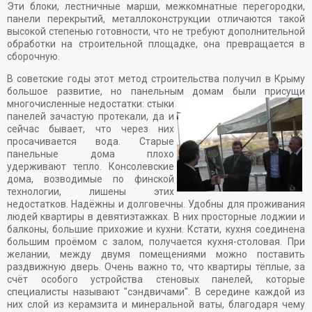
Эти блоки, лестничные марши, межкомнатные перегородки,
панели перекрытий, металлоконструкции отличаются такой
высокой степенью готовности, что не требуют дополнительной
обработки на строительной площадке, она превращается в
сборочную.
В советские годы этот метод строительства получил в Крыму
большое развитие, но панельным домам были
присущи
многочисленные недостатки: стыки
панелей зачастую протекали, да и
сейчас бывает, что через них
просачивается вода. Старые
панельные дома плохо
удерживают тепло. Консолевские
дома, возводимые по финской
технологии, лишены этих
недостатков. Надёжны и долговечны. Удобны для проживания
людей квартиры в девятиэтажках. В них просторные лоджии и
балконы, большие прихожие и кухни. Кстати, кухня соединена
большим проёмом с залом, получается кухня-столовая. При
желании, между двумя помещениями можно поставить
раздвижную дверь. Очень важно то, что квартиры тёплые, за
счёт особого устройства стеновых панелей, которые
специалисты называют "сэндвичами". В середине каждой из
них слой из керамзита и минеральной ваты, благодаря чему