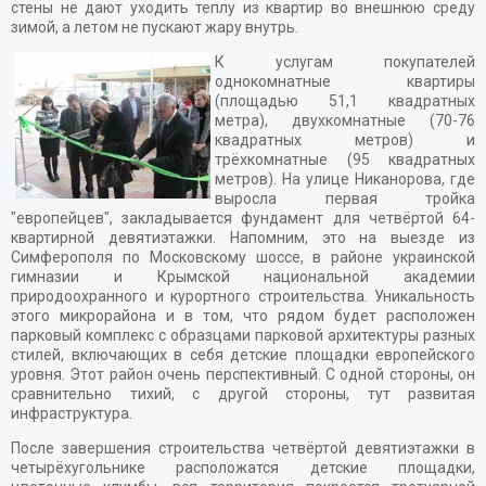
стены не дают уходить теплу из квартир во внешнюю среду
зимой, а летом не пускают жару внутрь.
К услугам покупателей
однокомнатные квартиры
(площадью 51,1 квадратных
метра), двухкомнатные (70-76
квадратных метров) и
трёхкомнатные (95 квадратных
метров). На улице Никанорова, где
выросла первая тройка
"европейцев", закладывается фундамент для четвёртой 64-
квартирной девятиэтажки. Напомним, это на выезде из
Симферополя по Московскому шоссе, в районе украинской
гимназии и Крымской национальной академии
природоохранного и курортного строительства. Уникальность
этого микрорайона и в том, что рядом будет расположен
парковый комплекс с образцами парковой архитектуры разных
стилей, включающих в себя детские площадки европейского
уровня. Этот район очень перспективный. С одной стороны, он
сравнительно тихий, с другой стороны, тут развитая
инфраструктура.
После завершения строительства четвёртой девятиэтажки в
четырёхугольнике расположатся детские площадки,