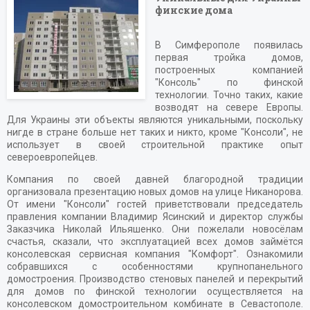
финские дома
В Симферополе появилась
первая тройка домов,
построенных компанией
"Консоль" по финской
технологии. Точно таких, какие
возводят на севере Европы.
Для Украины эти объекты являются уникальными, поскольку
нигде в стране больше нет таких и никто, кроме "Консоли", не
использует в своей строительной практике опыт
североевропейцев.
Компания по своей давней благородной традиции
организовала презентацию новых домов на улице Никанорова.
От имени "Консоли" гостей приветствовали председатель
правления компании Владимир Ясинский и директор службы
Заказчика Николай Ильяшенко. Они пожелали новосёлам
счастья, сказали, что эксплуатацией всех домов займётся
консолевская сервисная компания "Комфорт". Ознакомили
собравшихся с особенностями крупнопанельного
домостроения. Производство стеновых панелей и перекрытий
для домов по финской технологии осуществляется на
консолевском домостроительном комбинате в Севастополе.